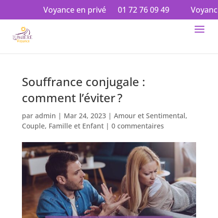
Voyance en privé
01 72 76 09 49
Voyance en aud
Souffrance conjugale :
comment l’éviter ?
par
admin
|
Mar 24, 2023
|
Amour et Sentimental
,
Couple
,
Famille et Enfant
|
0 commentaires