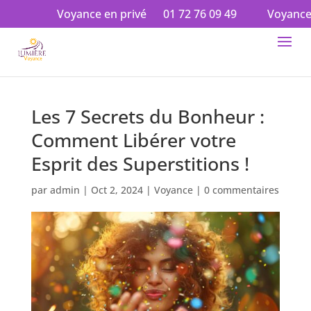
Voyance en privé
01 72 76 09 49
Voyance en audio
Les 7 Secrets du Bonheur :
Comment Libérer votre
Esprit des Superstitions !
par
admin
|
Oct 2, 2024
|
Voyance
|
0 commentaires