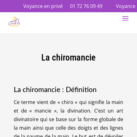
Voyance en privé
01 72 76 09 49
Voyance en
La chiromancie
La chiromancie : Définition
Ce terme vient de « chiro » qui signifie la main
et de « mancie », la divination. C’est un art
divinatoire qui se base sur la forme globale de
la main ainsi que celle des doigts et des lignes
de la paume de la main. Le but est de dévoiler